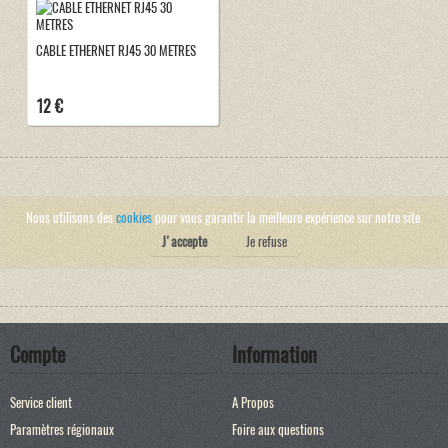
CABLE ETHERNET RJ45 30 METRES
12 €
Nous utilisons des
cookies
pour vous garantir la meilleure expérience sur notre site.
J'accepte
Je refuse
Compte
Information
Service client
A Propos
Paramètres régionaux
Foire aux questions