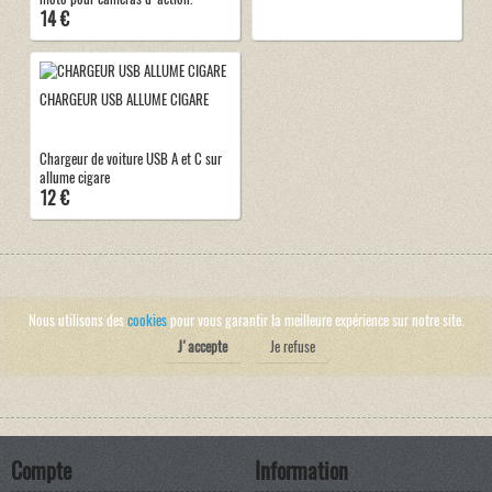
14 €
CHARGEUR USB ALLUME CIGARE
Chargeur de voiture USB A et C sur
allume cigare
12 €
Nous utilisons des
cookies
pour vous garantir la meilleure expérience sur notre site.
J'accepte
Je refuse
Compte
Information