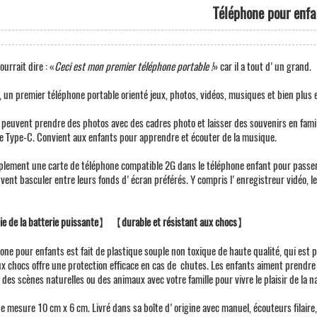
Téléphone pour enfa
urrait dire : «
Ceci est mon premier téléphone portable !
» car il a tout d'un grand.
, un premier téléphone portable orienté jeux, photos, vidéos, musiques et bien plus 
 peuvent prendre des photos avec des cadres photo et laisser des souvenirs en famill
e Type-C. Convient aux enfants pour apprendre et écouter de la musique.
plement une carte de téléphone compatible 2G dans le téléphone enfant pour passer 
ent basculer entre leurs fonds d'écran préférés. Y compris l'enregistreur vidéo, le r
e de la batterie puissante
】 【
durable et résistant aux chocs
】
e pour enfants est fait de plastique souple non toxique de haute qualité, qui est pl
ux chocs offre une protection efficace en cas de chutes. Les enfants aiment prendr
es scènes naturelles ou des animaux avec votre famille pour vivre le plaisir de la n
e mesure 10 cm x 6 cm. Livré dans sa boîte d'origine avec manuel, écouteurs filaire, 