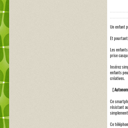
Un enfant po
Et pourtant
Les enfants
prise casqu
Insérez sim
enfants peuv
créatives.
【
Autonomi
Ce smartphon
résistant a
simplement d
Ce téléphon