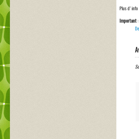
Plus d'info 
Important
:
De
A
So