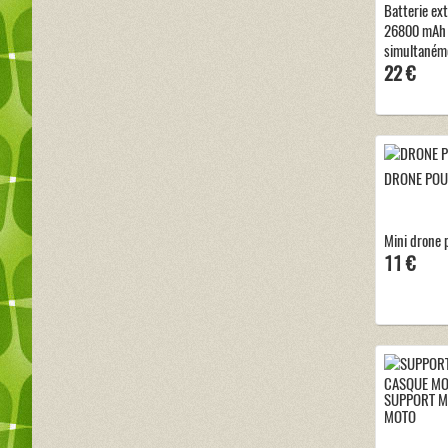
Batterie ex
26800 mAh 
simultanéme
22 €
DRONE POU
Mini drone 
11 €
SUPPORT M
MOTO