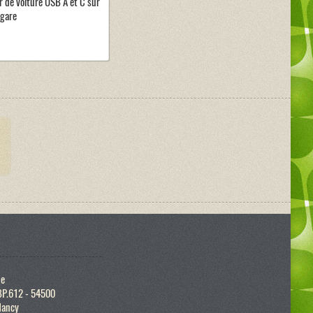
 de voiture USB A et C sur
igare
ue
BP.612 - 54500
Nancy