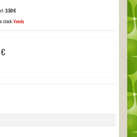
ort:
3.50 €
n stock:
Vendu
 €
s incluses:
0 €