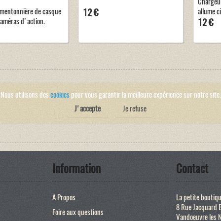
Chargeur
 mentonnière de casque
12 €
allume c
améras d'action.
12 €
Nous utilisons des
cookies
pour vous garantir la meilleure expérience sur notre site.
J'accepte
Je refuse
Information
Contact
A Propos
La petite boutiq
8 Rue Jacquard 
Foire aux questions
Vandoeuvre les 