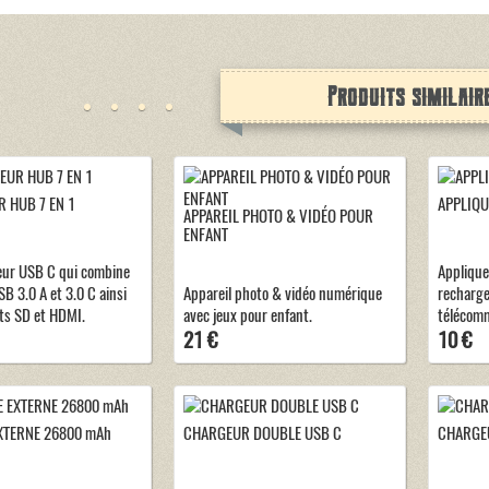
Produits similair
 HUB 7 EN 1
APPLIQU
APPAREIL PHOTO & VIDÉO POUR
ENFANT
eur USB C qui combine
Applique
B 3.0 A et 3.0 C ainsi
Appareil photo & vidéo numérique
recharg
ts SD et HDMI.
avec jeux pour enfant.
télécom
21 €
10 €
XTERNE 26800 mAh
CHARGEUR DOUBLE USB C
CHARGEU