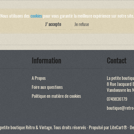
Nous utilisons des
cookies
pour vous garantir la meilleure expérience sur notre site.
J'accepte
Je refuse
Information
Contact
A Propos
La petite boutiq
8 Rue Jacquard 
Foire aux questions
Vandoeuvre les 
Politique en matière de cookies
0749836179
boutique@retro-
etite boutique Rétro & Vintage. Tous droits réservés · Propulsé par
LiteCart®
· De