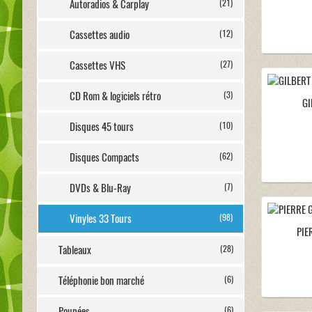
Autoradios & Carplay
(21)
Cassettes audio
(12)
Cassettes VHS
(27)
CD Rom & logiciels rétro
(3)
GI
Disques 45 tours
(10)
Disques Compacts
(62)
DVDs & Blu-Ray
(7)
Vinyles 33 Tours
(98)
PIE
Tableaux
(28)
Téléphonie bon marché
(6)
Poupées
(6)