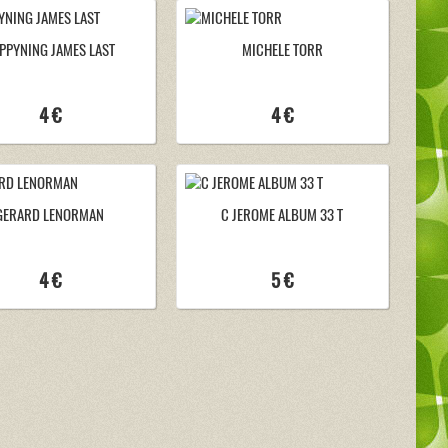
PPYNING JAMES LAST
MICHELE TORR
4 €
4 €
GERARD LENORMAN
C JEROME ALBUM 33 T
4 €
5 €