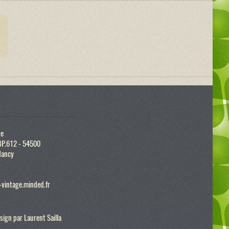
ue
BP.612 - 54500
Nancy
vintage.minded.fr
sign par
Laurent Sailla