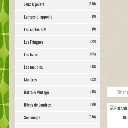
Jeux & jouets
(110)
Lampes d'appoint
(9)
Les cartes SIM
(0)
Les Fringues
(22)
Les livres
(105)
Les meubles
(18)
Montres
(22)
Retro & Vintage
(45)
Rêves de Londres
(30)
Son-image
(340)
RO