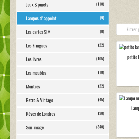
Jeux & jouets
(110)
Lampes d'appoint
(9)
Les cartes SIM
(0)
Les Fringues
(22)
petite
Les livres
(105)
Les meubles
(18)
Montres
(22)
Retro & Vintage
(45)
Lamp
Rêves de Londres
(30)
Son-image
(340)