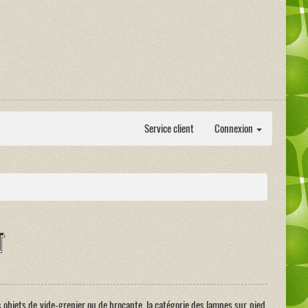
Service client
Connexion
T
s objets de vide-grenier ou de brocante, la catégorie des lampes sur pied.