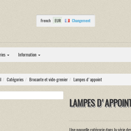
French
EUR
Changement
ries
Information
l
Catégories
Brocante et vide-grenier
Lampes d'appoint
LAMPES D'APPOIN
Une nouvelle catégorie dans la série de